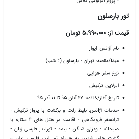
- پرواز اکونومی کلاس
تور بارسلون
قیمت از: 5،990،000 تومان
نام آژانس: ایوار
مبدا/مقصد: تهران - بارسلون (4 شب)
نوع سفر: هوایی
ایرلاین: ترکیش
تاریخ آغاز/خاتمه: 27 آبان 95 تا 01 آذر 95
خدمات آژانس: بلیط رفت و برگشت با پرواز ترکیش -
ترانسفر فرودگاهی - اقامت در هتل های 4 ستاره با
صبحانه - ویزای شنگن - بیمه - تورلیدر فارسی زبان -
گشت های شهری به همراه تور لیدر فارسی زبان و