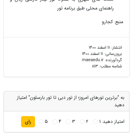
راهنمای محلی طبق برنامه تور
منبع: کجارو
انتشار:
11 اسفند 1400
بروزرسانی:
11 اسفند 1400
گردآورنده:
maeaedu.ir
شناسه مطلب: 813
به "برترین تورهای امروز؛ از تور دبی تا تور بارسلون" امتیاز
دهید
امتیاز دهید:
1
2
3
4
5
رای