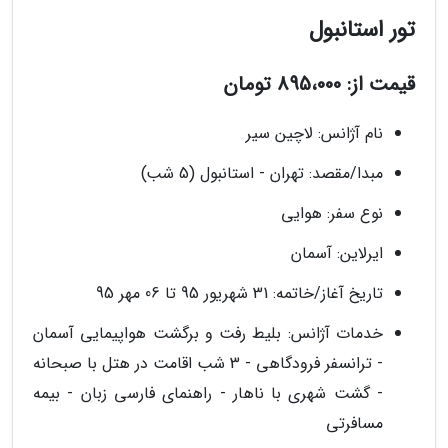
تور استانبول
قیمت از: 895،000 تومان
نام آژانس: لاچین سیر
مبدا/مقصد: تهران - استانبول (5 شب)
نوع سفر: هوایی
ایرلاین: آسمان
تاریخ آغاز/خاتمه: 31 شهریور 95 تا 06 مهر 95
خدمات آژانس: بلیط رفت و برگشت هواپیمایی آسمان
- ترانسفر فرودگاهی - 3 شب اقامت در هتل با صبحانه
- گشت شهری با ناهار - راهنمای فارسی زبان - بیمه
مسافرتی