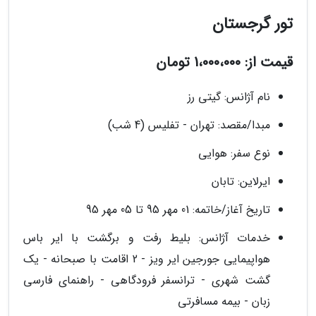
تور گرجستان
قیمت از: 1،000،000 تومان
نام آژانس: گیتی رز
مبدا/مقصد: تهران - تفلیس (4 شب)
نوع سفر: هوایی
ایرلاین: تابان
تاریخ آغاز/خاتمه: 01 مهر 95 تا 05 مهر 95
خدمات آژانس: بلیط رفت و برگشت با ایر باس
هواپیمایی جورجین ایر ویز - 2 اقامت با صبحانه - یک
گشت شهری - ترانسفر فرودگاهی - راهنمای فارسی
زبان - بیمه مسافرتی