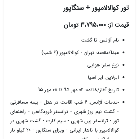
تور کوالالامپور + سنگاپور
قیمت از: 3،795،000 تومان
نام آژانس: تا گشت
مبدا/مقصد: تهران - کوالالامپور (6 شب)
نوع سفر: هوایی
ایرلاین: ایر آسیا
تاریخ آغاز/خاتمه: 02 مهر 95 تا 08 مهر 95
خدمات آژانس: 6 شب اقامت در هتل - بیمه مسافرتی
- گشت نیم روز شهری - ترانسفر فرودگاهی - راهنمای
تور - ترانسفر بین شهری - سیم کارت - گشت شهری در
کوالالامپور با ناهار ایرانی - ویزای سنگاپور - 20 کیلو بار