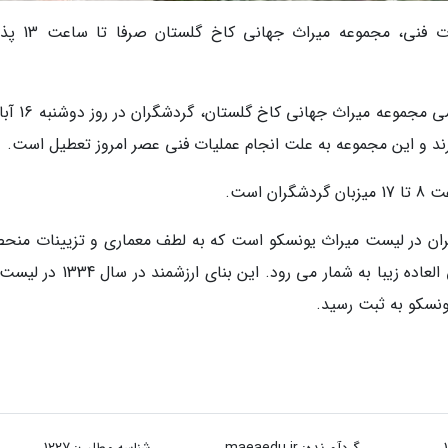
امروز دوشنبه، 16 آبان 1401 به علت انجام عملیات ف
به گزارش خبرنگار خبرنگاران و به نقل از روابط عمو
است.
یران در لیست میراث یونسکو است که به لطف معماری و تزیینات منحص
فرد، محلی ایدئال برای عکاسی و ثبت تصاویر فوق العاده زیبا به شمار می رود. این بن
گردآورنده:
maeaedu.ir
شناسه مطلب: 1227