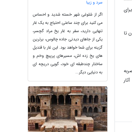
سرد و زیبا
نی، مجموعه میراث جهانی کاخ گلستان صرفا تا ساعت 13 پذیرای
اگر از شلوغی شهر خسته شدید و احساس
می کنید برای چند ساعتی احتیاج به یک غار
تنهایی دارید، سفر به غار یخ مراد گچسر،
می مجموعه میراث جهانی کاخ گلستان، گردشگران در روز دوشنبه 16 آبان تا
یکی از جاهای دیدنی جاده چالوس، برترین
گزینه برای شما خواهد بود. این غار با قندیل
های یخ زده اش، مسیرهای پرپیچ وخم و
ساختار چندطبقه ای خود، گویی دریچه ای
ربه
به دنیایی دیگر...
ای ارزشمند در سال 1334 در لیست آثار