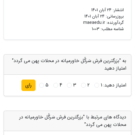
انتشار:
24 آبان 1401
بروزرسانی:
24 آبان 1401
گردآورنده:
maeaedu.ir
شناسه مطلب: 1003
به "بزرگترین فرش سَرگُل خاورمیانه در محلات پهن می گردد"
امتیاز دهید
امتیاز دهید:
1
2
3
4
5
رای
دیدگاه های مرتبط با "بزرگترین فرش سَرگُل خاورمیانه در
محلات پهن می گردد"