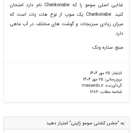
غذایی اصلی سومو را که Chankonabe نام دارد امتحان
کنید. Chankonabe یک سوپ از نوع هات پات است که
میزان زیادی سبزیجات و گوشت های مختلف در آب ماهی
دارد.
منبع: ستاره ونک
انتشار:
25 مهر 1404
بروزرسانی:
25 مهر 1404
گردآورنده:
maeaedu.ir
شناسه مطلب: 1287
به "جشن کشتی سومو ژاپنی" امتیاز دهید