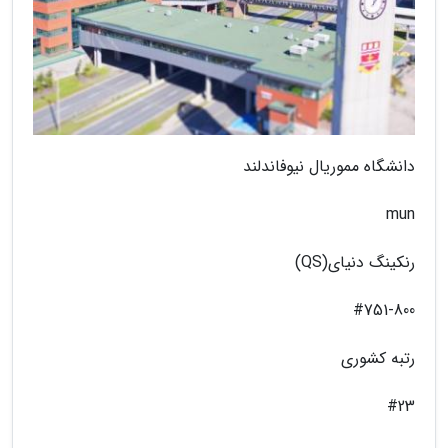
دانشگاه مموریال نیوفاندلند
mun
رنکینگ دنیای(QS)
#751-800
رتبه کشوری
#23