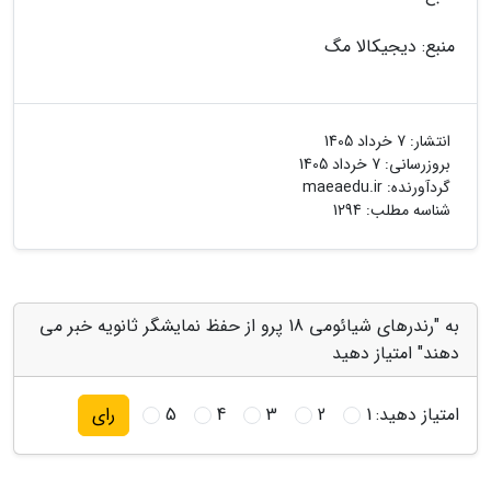
منبع: دیجیکالا مگ
انتشار:
7 خرداد 1405
بروزرسانی:
7 خرداد 1405
گردآورنده:
maeaedu.ir
شناسه مطلب: 1294
به "رندرهای شیائومی 18 پرو از حفظ نمایشگر ثانویه خبر می
دهند" امتیاز دهید
امتیاز دهید:
1
2
3
4
5
رای