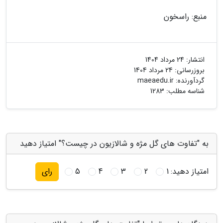
منبع: راسخون
انتشار:
24 مرداد 1404
بروزرسانی:
24 مرداد 1404
گردآورنده:
maeaedu.ir
شناسه مطلب: 1283
به "تفاوت های گل مژه و شالازیون در چیست؟" امتیاز دهید
امتیاز دهید:
1
2
3
4
5
رای