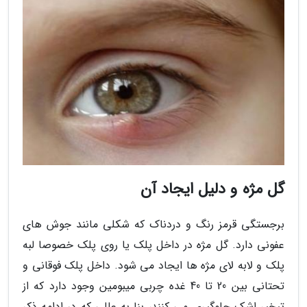
گل مژه و دلیل ایجاد آن
برجستگی قرمز رنگ و دردناک که شکلی مانند جوش های
عفونی دارد. گل مژه در داخل پلک یا روی پلک خصوصا لبه
پلک و لابه لای مژه ها ایجاد می شود. داخل پلک فوقانی و
تحتانی بین 20 تا 40 غده چربی میبومین وجود دارد که از
تبخیر اشک جلوگیری می کنند، بنا به عللی که در ادامه ذکر