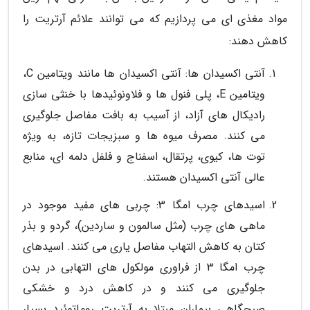
مواد مغذی ای می پردازیم که می توانند علائم آرتریت را
کاهش دهند:
آنتی اکسیدان ها: آنتی اکسیدان ها مانند ویتامین C،
ویتامین E، پلی فنول ها و فلاونوئیدها با خنثی سازی
رادیکال های آزاد، از آسیب به بافت مفاصل جلوگیری
می کنند. مصرف میوه ها و سبزیجات تازه، به ویژه
توت ها، کیوی، پرتقال، اسفناج و فلفل دلمه ای، منابع
عالی آنتی اکسیدان هستند.
اسیدهای چرب امگا 3: چربی های مفید موجود در
ماهی های چرب (مثل سالمون و ساردین)، گردو و بذر
کتان به کاهش التهاب مفاصل یاری می کنند. اسیدهای
چرب امگا 3 از فراوری مولکول های التهابی در بدن
جلوگیری می کنند و در کاهش درد و خشکی
صبحگاهی بیماران مبتلا به آرتریت روماتوئید بسیار