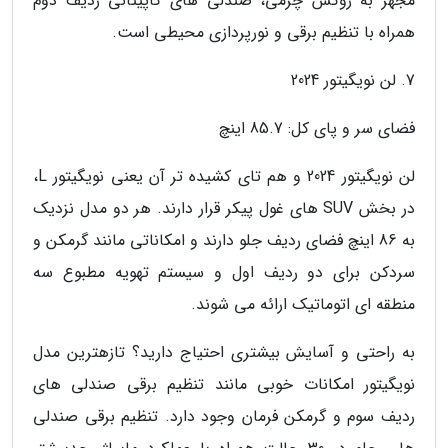
مجهز به روکش چرمی، صندلی های کاپیتانی ردیف دوم
همراه با تنظیم برقی و نورپردازی محیطی است.
7. لن نویگیتور 2024
فضای سر و پای کل: 85.7 اینچ
لن نویگیتور 2024 و هم تای کشیده تر آن یعنی نویگیتور L،
در بخش SUV های غول پیکر قرار دارند. هر دو مدل نزدیک
به 86 اینچ فضای ردیف جلو دارند و امکاناتی مانند گرمکن و
سردکن برای دو ردیف اول و سیستم تهویه مطبوع سه
منطقه ای اتوماتیک ارائه می شوند.
به راحتی و آسایش بیشتری احتیاج دارید؟ تازهترین مدل
نویگیتور امکانات خوبی مانند تنظیم برقی صندلی های
ردیف سوم و گرمکن فرمان وجود دارد. تنظیم برقی صندلی