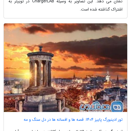
نشان می دهد. این تصاویر به وسیله ChargerLAB در توییتر به
اشتراک گذاشته شده است.
تور ادینبورگ پاییز 1404: قصه ها و افسانه ها در دل سنگ و مه