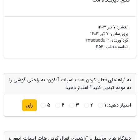
منبع: دیجیکالا مگ
انتشار:
7 تیر 1403
بروزرسانی:
7 تیر 1403
گردآورنده:
maeaedu.ir
شناسه مطلب: 1152
به "راهنمای فعال کردن هات اسپات آیفون؛ به راحتی گوشی را
به مودم تبدیل کنید!" امتیاز دهید
امتیاز دهید:
1
2
3
4
5
رای
دیدگاه های مرتبط با "راهنمای فعال کردن هات اسپات آیفون؛