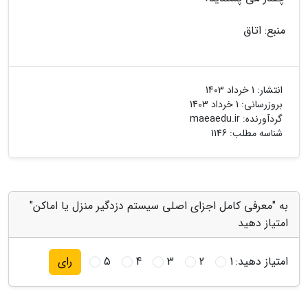
منبع: اتاق
انتشار:
1 خرداد 1403
بروزرسانی:
1 خرداد 1403
گردآورنده:
maeaedu.ir
شناسه مطلب: 1146
به "معرفی کامل اجزای اصلی سیستم دزدگیر منزل یا اماکن"
امتیاز دهید
امتیاز دهید:
1
2
3
4
5
رای