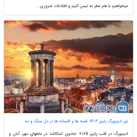
میخواهیم با هم سفر به نیس کنیم و اطلاعات ضروری...
تور ادینبورگ پاییز 1404: قصه ها و افسانه ها در دل سنگ و مه
ادینبورگ در قلب پاییز 2025: جادوی اسکاتلند در ماههای مهر، آبان و