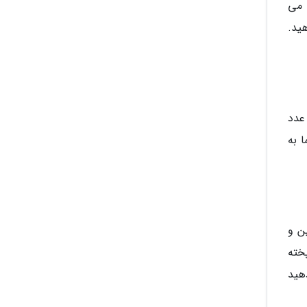
 می
هید.
 عدد
ید. روغن ویتامین E را مستقیما به
چین و
خته
 پوست قرار دهید