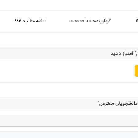
گردآورنده:
maeaedu.ir
شناسه مطلب: 993
امتیاز دهید
 دانشجویان معترض"